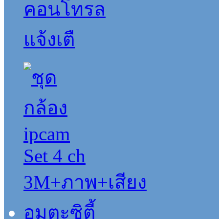
คอนโทรล
แจ้งเตื