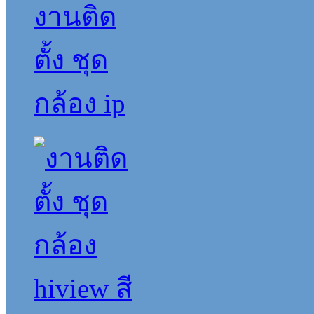
งานติด
ตั้ง ชุด
กล้อง ip