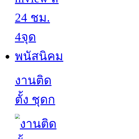
งานติด
ตั้ง ชุดก