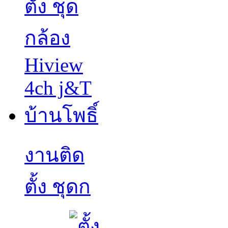
งานติด
ตั้ง ชุดก