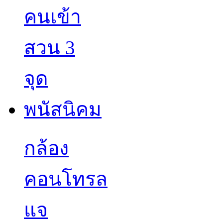
กล้อง
คอนโทรล
แจ