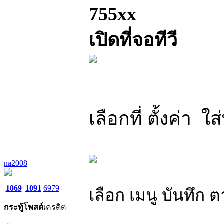
755xx
เปิดที่จอทีวี
เลือกที่ ตั้งค่า ใ
na2008
1069
1091
6979
เลือก เมนู บันทึก
กระทู้
โพสต์
เครดิต