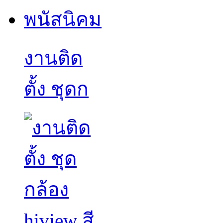
งานติด
ตั้ง ชุดก