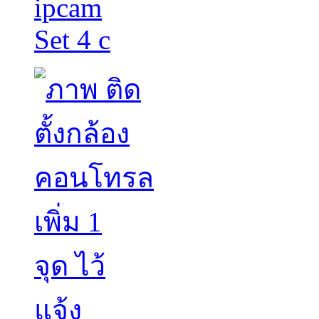
ipcam
Set 4 c