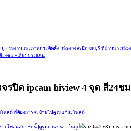
มู่
›
ผลงานและภาพการติดตั้ง กล้องวงจรปิด ชลบุรี ที่ผ่านมา กล้อ
ด สี24ชม.+เสียง บางแสน
จรปิด ipcam hiview 4 จุด สี24ช
พาะโพสต์สมาชิกนี้
|
ดูรูปภาพขนาดใหญ่