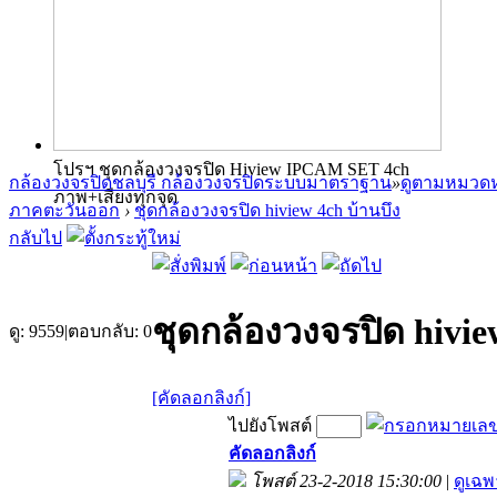
โปรฯ ชุดกล้องวงจรปิด Hiview IPCAM SET 4ch
กล้องวงจรปิดชลบุรี กล้องวงจรปิดระบบมาตราฐาน
»
ดูตามหมวดห
ภาพ+เสียงทุกจุด
ภาคตะวันออก
›
ชุดกล้องวงจรปิด hiview 4ch บ้านบึง
กลับไป
ชุดกล้องวงจรปิด hivie
ดู:
9559
|
ตอบกลับ:
0
[คัดลอกลิงก์]
ไปยังโพสต์
คัดลอกลิงก์
โพสต์ 23-2-2018 15:30:00
|
ดูเฉพ